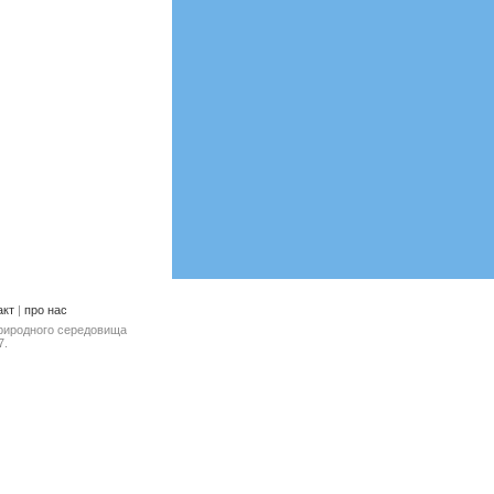
акт
|
про нас
природного середовища
7.