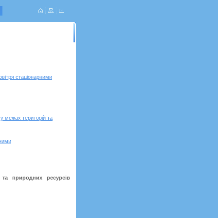
Про нас
овітря стаціонарними
у межах територій та
 ними
ї та природних ресурсів