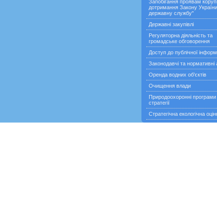
Запобігання проявам корупц
дотримання Закону України
державну службу"
Державні закупівлі
Регуляторна діяльність та
громадське обговорення
Доступ до публічної інформ
Законодавчі та нормативні 
Оренда водних об'єктів
Очищення влади
Природоохоронні програми
стратегії
Стратегічна екологічна оцін