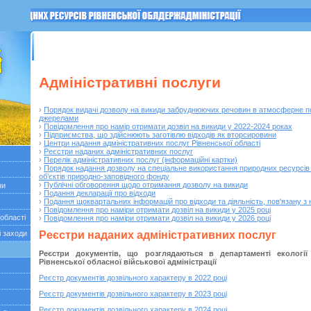
ГОЛОВНА
Останні події
Прес-релізи
Зворотній зв’язок
Контакт
Адміністративні послуги
›
Порядок видачі дозволу на викиди забруднюючих речовин в атмосферне п
джерелами
›
Повідомлення про намір отримати дозвіл на викиди у 2022-2024 роках
›
Підприємства, що здійснюють заготівлю відходів як вторсировини
›
Центри надання адміністративних послуг Рівненської області
›
Реєстри наданих адміністративних послуг
›
Перелік адміністративних послуг (інформаційні картки)
›
Порядок надання дозволу на спеціальне використання природних ресурсів 
об’єктів природно-заповідного фонду
›
Публічні обговорення щодо отримання дозволу на викиди
ни
›
Подання декларації про відходи
›
Подання щоквартальних інформацій про відходи та діяльність, пов'язану з
›
Повідомлення про наміри отримати дозвіл на викиди у 2025 році
 області
›
Повідомлення про наміри отримати дозвіл на викиди у 2026 році
і заходи
Реєстри наданих адміністративних послуг
Реєстри документів, що розглядаються в департаменті екологі
Рівненської обласної військової адміністрації
Реєстр документів дозвільного характеру в 2022 році
Реєстр документів дозвільного характеру в 2023 році
Реєстр документів дозвільного характеру в 2024 році