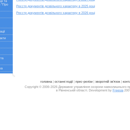
ії та
 "Про
Реєстр документів дозвільного характеру в 2025 році
Реєстр документів дозвільного характеру в 2026 році
ації
акти
 та
ка
головна
|
останні події
|
прес-релізи
|
зворотній зв’язок
|
конт
Copyright © 2006-2026 Державне управління охорони навколишнього 
в Рівненській області. Development by
Freesia
200