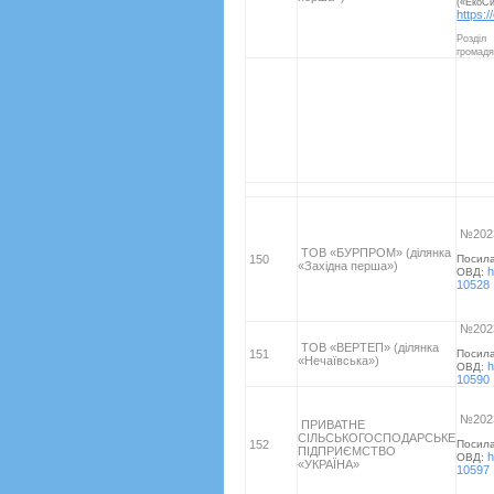
(«ЕкоС
https:/
Розді
громад
№2023
ТОВ «БУРПРОМ» (ділянка
150
Посил
«Західна перша»)
h
ОВД:
10528
№2023
ТОВ «ВЕРТЕП» (ділянка
151
Посил
«Нечаївська»)
h
ОВД:
10590
№2023
ПРИВАТНЕ
СІЛЬСЬКОГОСПОДАРСЬКЕ
152
Посил
ПІДПРИЄМСТВО
h
ОВД:
«УКРАЇНА»
10597