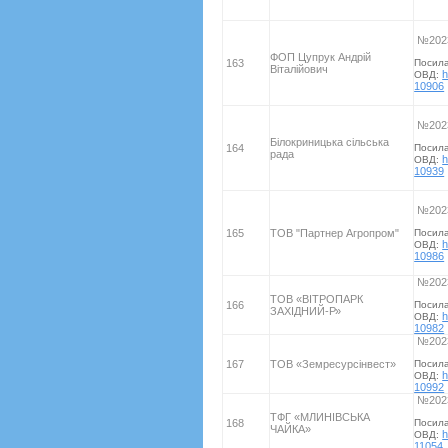
№2023
ФОП Цупрук Андрій
163
Посил
Віталійович
h
ОВД:
10906
№2023
Білокриницька сільська
164
Посил
рада
h
ОВД:
10939
№2023
165
ТОВ "Партнер Агропром"
Посил
h
ОВД:
10986
№2023
ТОВ «ВІТРОПАРК
166
Посил
ЗАХІДНИЙ-Р»
h
ОВД:
10982
№2023
167
ТОВ «Земресурсінвест»
Посил
h
ОВД:
10992
№2023
ТФГ «МЛИНІВСЬКА
168
Посил
ЧАЙКА»
h
ОВД:
11054