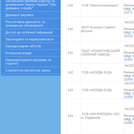
Запобігання проявам корупції та
дотримання Закону України "Про
139
ТОВ "Рівнетеплоенерго"
Посил
державну службу"
h
ОВД:
10271
Державні закупівлі
Регуляторна діяльність та
№2023
громадське обговорення
ФОП Асатрян Самвел
140
Посил
Артуши
Доступ до публічної інформації
h
ОВД:
10282
Законодавчі та нормативні акти
№2023
Оренда водних об'єктів
ПрАТ «РОКИТНІВСЬКИЙ
141
Посил
Очищення влади
СКЛЯНИЙ ЗАВОД»
h
ОВД:
10301
Природоохоронні програми та
стратегії
№2023
Стратегічна екологічна оцінка
142
ТОВ «НОРДІК-БУД»
Посил
h
ОВД:
10306
№2023
143
ТОВ «НОРДІК-БУД»
Посил
h
ОВД:
10305
№2023
ТОВ «КМ ЕНЕРДЖІ» АЗС
144
Посил
м. Радивилів
h
ОВД:
10385