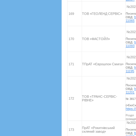
№2023
169
ТОВ «ГЕОЛЕНД СЕРВІС»
Посил
h
ОВД:
11065
№2023
170
ТОВ «ФАСТОЙЛ»
Посил
h
ОВД:
11093
№2023
171
ТПрАТ «Єврошпон Смига»
Посил
h
ОВД:
11195
№2023
Посил
h
ОВД:
11201
ТОВ «ТРАНС-СЕРВІС-
172
№ 3817
РІВНЕ»
(«ЕкоС
https:/
Розді
громад
№2023
ПрАТ «Рокитнівський
173
Посил
скляний завод»
h
ОВД: