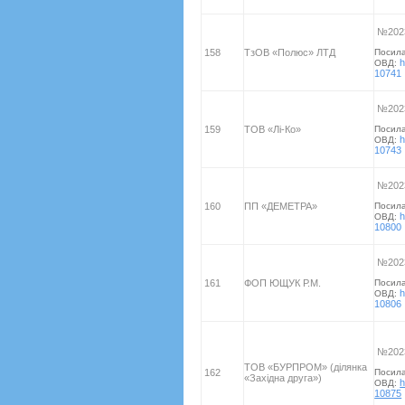
№2023
158
ТзОВ «Полюс» ЛТД
Посил
h
ОВД:
10741
№2023
159
ТОВ «Лі-Ко»
Посил
h
ОВД:
10743
№2023
160
ПП «ДЕМЕТРА»
Посил
h
ОВД:
10800
№2023
161
ФОП ЮЩУК Р.М.
Посил
h
ОВД:
10806
№2023
ТОВ «БУРПРОМ» (ділянка
162
Посил
«Західна друга»)
h
ОВД:
10875