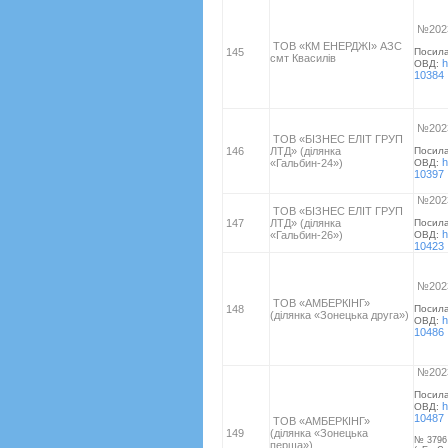
№2023
ТОВ «КМ ЕНЕРДЖІ» АЗС
145
Посил
смт Квасилів
h
ОВД:
10384
№2023
ТОВ «БІЗНЕС ЕЛІТ ГРУП
146
ЛТД» (ділянка
Посил
h
«Гальбин-24»)
ОВД:
10397
№2023
ТОВ «БІЗНЕС ЕЛІТ ГРУП
147
ЛТД» (ділянка
Посил
h
«Гальбин-26»)
ОВД:
10423
№2023
ТОВ «АМБЕРКІНГ»
148
Посил
(ділянка «Зонецька друга»)
h
ОВД:
10486
№2023
Посил
h
ОВД:
10487
ТОВ «АМБЕРКІНГ»
149
(ділянка «Зонецька
№ 3796
перша»)