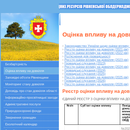
ГОЛОВНА
Останні події
Прес-релізи
Оцінка впливу на дов
›
Законодавство України щодо оцінки впливу 
›
Реєстр оцінки впливу на довкілля (2021 рік)
›
Реєстр оцінки впливу на довкілля (2022 рік)
›
Роз'яснення для громадськості
›
Реєстр оцінки впливу на довкілля (2023 рік)
›
Громадські слухання (2023)
Безбар'єрність
›
Реєстр оцінки впливу на довкілля (2024 рік)
›
Громадські слухання (2024)
Оцінка впливу на довкілля
›
Громадські слухання (2025)
›
Реєстр оцінки впливу на довкілля (2025 рік)
Заповідні об'єкти Рівненщини
›
Громадські слухання (2026)
Моніторинг стану довкілля
›
Реєстр оцінки впливу на довкілля (2026 рік)
Реєстр оцінки впливу на довк
Доповідь про стан довкілля області
Інформаційно-просвітницькі заходи
ЄДИНИЙ РЕЄСТР З ОЦІНКИ ВПЛИВУ НА ДОВКІ
Адміністративні послуги
№з/п
Суб’єкт оцінки впливу
Пов
діял
Природоохоронні фонди
вплив
номе
Звернення громадян
опуб
ОВД)
Екологічний календар
№2023