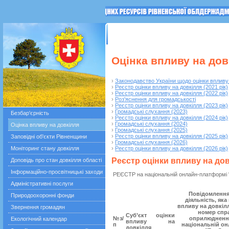
ГОЛОВНА
Останні події
Прес-релізи
Оцінка впливу на дов
›
Законодавство України щодо оцінки впливу
›
Реєстр оцінки впливу на довкілля (2021 рік)
›
Реєстр оцінки впливу на довкілля (2022 рік)
›
Роз'яснення для громадськості
›
Реєстр оцінки впливу на довкілля (2023 рік)
›
Громадські слухання (2023)
Безбар'єрність
›
Реєстр оцінки впливу на довкілля (2024 рік)
›
Громадські слухання (2024)
Оцінка впливу на довкілля
›
Громадські слухання (2025)
›
Реєстр оцінки впливу на довкілля (2025 рік)
Заповідні об'єкти Рівненщини
›
Громадські слухання (2026)
Моніторинг стану довкілля
›
Реєстр оцінки впливу на довкілля (2026 рік)
Реєстр оцінки впливу на довк
Доповідь про стан довкілля області
Інформаційно-просвітницькі заходи
РЕЄСТР на національній онлайн-платформі
Адміністративні послуги
Повідомлення
Природоохоронні фонди
діяльність, яка
впливу на довкіл
Звернення громадян
номер спра
Суб’єкт оцінки
№з/
оприлюднення
Екологічний календар
впливу на
п
національній о
довкілля