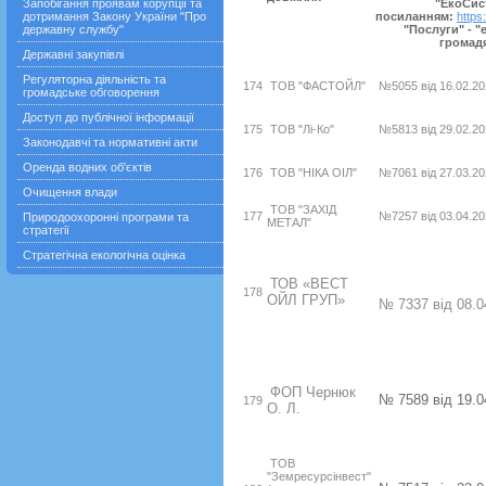
Запобігання проявам корупції та
"ЕкоСис
дотримання Закону України "Про
посиланням:
https
державну службу"
"Послуги" - "
громад
Державні закупівлі
Регуляторна діяльність та
174
ТОВ "ФАСТОЙЛ"
№5055 від 16.02.20
громадське обговорення
Доступ до публічної інформації
175
ТОВ "Лі-Ко"
№5813 від 29.02.20
Законодавчі та нормативні акти
Оренда водних об'єктів
176
ТОВ "НІКА ОІЛ"
№7061 від 27.03.20
Очищення влади
ТОВ "ЗАХІД
177
№7257 від 03.04.20
Природоохоронні програми та
МЕТАЛ"
стратегії
Стратегічна екологічна оцінка
ТОВ
«
ВЕСТ
178
ОЙЛ ГРУП
»
№
7337
від 08.0
ФОП Чернюк
№ 7589 від 19.0
179
О. Л.
ТОВ
"Земресурсінвест"