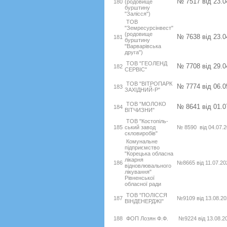
№ 7517 від 23.0
180
(родовище
бурштину
"Залісся")
ТОВ
"Земресурсінвест"
(родовище
№ 7638 від 23.0
181
бурштину
"Варварівська
друга")
ТОВ "ГЕОЛЕНД
№ 7708 від 29.0
182
СЕРВІС"
ТОВ "ВІТРОПАРК
№ 7774 від 06.0
183
ЗАХІДНИЙ-Р"
ТОВ "МОЛОКО
№ 8641 від 01.0
184
ВІТЧИЗНИ"
ТОВ "Костопіль-
185
ський завод
№ 8590 від 04.07.2
скловиробів"
Комунальне
підприємство
"Корецька обласна
лікарня
186
№8665 від 11.07.20
відновлювального
лікування"
Рівненської
обласної ради
ТОВ "ПОЛІССЯ
187
№9109 від 13.08.20
ВІНДЕНЕРДЖІ"
188
ФОП Лозян Ф.Ф.
№9224 від 13.08.2