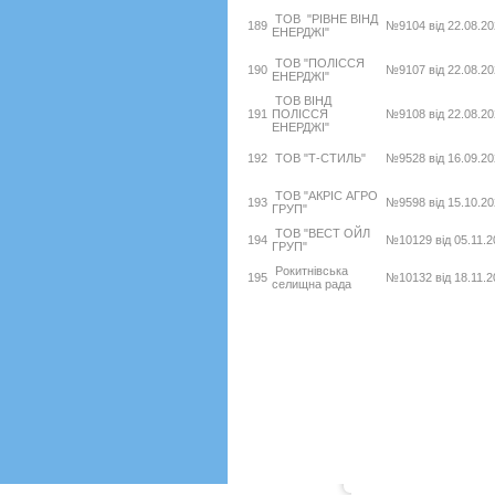
ТОВ "РІВНЕ ВІНД
189
№9104 від 22.08.20
ЕНЕРДЖІ"
ТОВ "ПОЛІССЯ
190
№9107 від 22.08.20
ЕНЕРДЖІ"
ТОВ ВІНД
191
ПОЛІССЯ
№9108 від 22.08.20
ЕНЕРДЖІ"
192
ТОВ "Т-СТИЛЬ"
№9528 від 16.09.20
ТОВ "АКРІС АГРО
193
№9598 від 15.10.20
ГРУП"
ТОВ "ВЕСТ ОЙЛ
194
№10129 від 05.11.2
ГРУП"
Рокитнівська
195
№10132 від 18.11.2
селищна рада