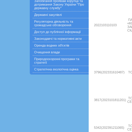
Запобігання проявам корупції та
дотримання Закону України "Про
державну службу"
Державні закупівлі
ПА
Регуляторна діяльність та
«К
громадське обговорення
2022103110103
ЗА
СК
Доступ до публічної інформації
Законодавчі та нормативні акти
Оренда водних об'єктів
Очищення влади
Природоохоронні програми та
стратегії
Стратегічна екологічна оцінка
3796(202331610487)
ТО
ТО
3817(2023101811201)
СЕ
ТО
5342(202391211065)
СЕ