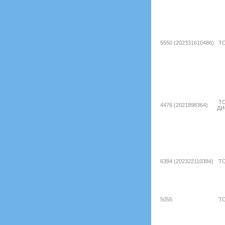
5550 (202331610486)
ТО
ТО
4476 (2021898364)
ДИ
6384 (202322110384)
ТО
5055
ТО