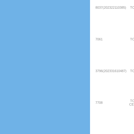
8037(202322110385)
ТО
7061
ТО
3796(202331610487)
ТО
ТО
7708
СЕ