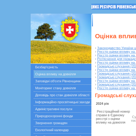
ГОЛОВНА
Останні под
Оцінка впли
›
Законодавство України щ
›
Реєстр оцінки впливу на 
›
Реєстр оцінки впливу на 
›
Роз'яснення для громадс
›
Реєстр оцінки впливу на 
›
Громадські слухання (20
Безбар'єрність
›
Реєстр оцінки впливу на 
›
Громадські слухання (20
Оцінка впливу на довкілля
›
Громадські слухання (20
›
Реєстр оцінки впливу на 
Заповідні об'єкти Рівненщини
›
Громадські слухання (20
Моніторинг стану довкілля
›
Реєстр оцінки впливу на 
Громадські слуха
Доповідь про стан довкілля області
Інформаційно-просвітницькі заходи
2024 рік
Адміністративні послуги
Реєстраційний номер
справи в Єдиному
Природоохоронні фонди
Су
реєстрі з оцінки
го
впливу на довкілля
Звернення громадян
Екологічний календар