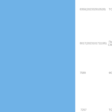
8350(202332910528)
ТО
Пр
8017(2023101711195)
СМ
7589
ФО
7257
ТО