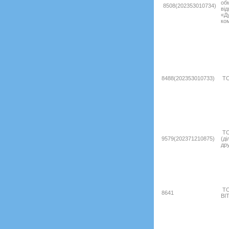
об
8508(202353010734)
від
«Д
ко
8488(202353010733)
ТО
ТО
9579(202371210875)
(ді
дру
ТО
8641
ВІ