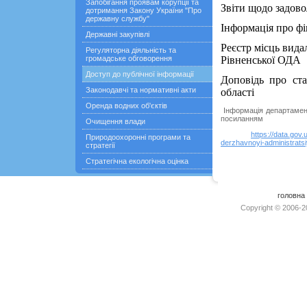
Запобігання проявам корупції та
Звіти щодо задово
дотримання Закону України "Про
державну службу"
Інформація про ф
Державні закупівлі
Реєстр місць вида
Регуляторна діяльність та
громадське обговорення
Рівненської ОДА
Доступ до публічної інформації
Доповідь про ст
Законодавчі та нормативні акти
області
Оренда водних об'єктів
Інформація департамент
посиланням
Очищення влади
https://data.gov
Природоохоронні програми та
derzhavnoyi-administratsi
стратегії
Стратегічна екологічна оцінка
головна
Copyright © 2006-