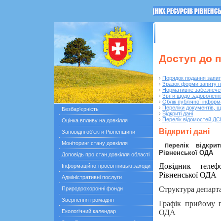
ГОЛОВНА
Останні по
Доступ до п
›
Порядок подання запи
›
Зразок форми запиту н
›
Нормативне забезпече
›
Звіти щодо задоволенн
›
Облік публічної інформ
›
Переліки документів, щ
Безбар'єрність
›
Відкриті дані
›
Перелік відомостей ДС
Оцінка впливу на довкілля
Відкриті дані
Заповідні об'єкти Рівненщини
Моніторинг стану довкілля
ерелік відкри
П
Рівненської ОДА
Доповідь про стан довкілля області
Довідник телеф
Інформаційно-просвітницькі заходи
Рівненської ОДА
Адміністративні послуги
Структура департа
Природоохоронні фонди
Звернення громадян
Графік прийому г
Екологічний календар
ОДА