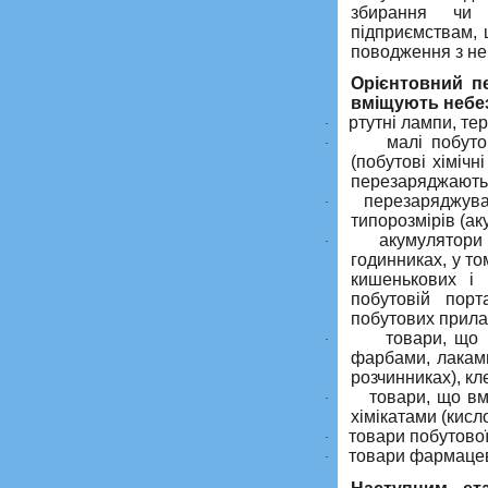
збирання чи 
підприємствам, 
поводження з не
Орієнтовний пе
вміщують небез
ртутні лампи, те
·
малі побуто
·
(побутові хіміч
перезаряджаються
перезаряджува
·
типорозмірів (ак
акумулятори
·
годинниках, у т
кишенькових і 
побутовій порт
побутових прила
товари, що 
·
фарбами, лаками
розчинниках), к
товари, що вм
·
хімікатами (кисл
товари побутової 
·
товари фармацевт
·