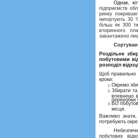
Однак, кі
підприємств обл
ринку покривают
імпортують 30 %
більш як 300 ти
вторинного пл
завантажено лиш
Сортуван
Роздільне зби
побутовими ві
розподіл відход
Щоб правильно с
кроки:
Окремо збир
Збирати та
впевнено в
переробки у
Всі побуто
місця.
Важливо знати, 
потребують окре
Небезпеч
побутових від