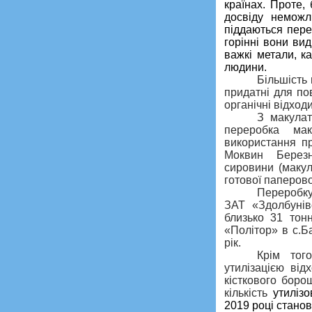
країнах. Проте,
досвіду неможли
піддаються пере
горінні вони ви
важкі метали, к
людини.
Більшість 
придатні для по
органічні відходи
З макулат
переробка ма
використання пр
Моквин Березн
сировини (макул
готової паперово
Переробку
ЗАТ «Здолбунів
близько 31 тон
«Політор» в с.Б
рік.
Крім тог
утилізацією від
кісткового боро
кількість
утилізо
2019 році станов