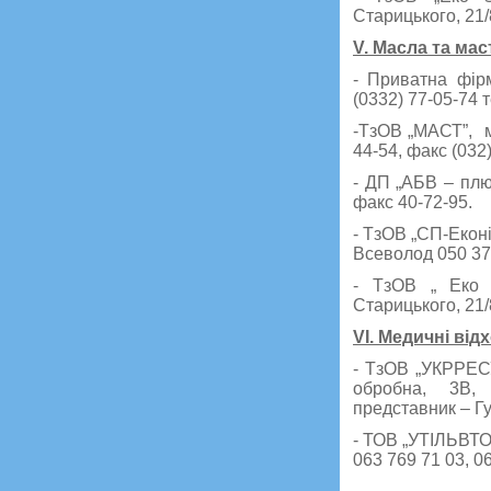
Старицького, 21
V. Масла та мас
- Приватна фірм
(0332) 77-05-74 т
-ТзОВ „МАСТ”, м.
44-54, факс (032
- ДП „АБВ – плюс
факс 40-72-95.
- ТзОВ „СП-Еконі
Всеволод 050 375
- ТзОВ „ Еко З
Старицького, 21
VI. Медичні від
- ТзОВ „УКРРЕСУ
обробна, 3В, 
представник – Г
- ТОВ „УТІЛЬВТОР
063 769 71 03, 0