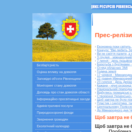
ГОЛОВНА
Останні по
Прес-релізи
›
Економна поки світить,
›
Конкурс "Вікі любить З
›
Ви не сміття палите, а
›
3 грудня - міжнародни
›
7 липня - день працівн
›
Боротьба з бур'янами -
Безбар'єрність
›
Огляд обласних ЗМІ
›
Година землі
Оцінка впливу на довкілля
›
17 червня - Міжнародн
›
22 травня Міжнародний 
Заповідні об'єкти Рівненщини
›
23 серпня - День Держ
Моніторинг стану довкілля
›
Кажани - нічні охоронці
›
Національний природни
Доповідь про стан довкілля області
›
Відбулись громадські 
›
Створення Українсько-
Інформаційно-просвітницькі заходи
›
Щоб завтра не було пі
›
Пластик і синтетика: та
Адміністративні послуги
›
Центральному Полісс
›
До Міжнародного дня Ч
Природоохоронні фонди
Щоб завтра не 
Звернення громадян
Щоб завтра не 
Екологічний календар
Проблема 