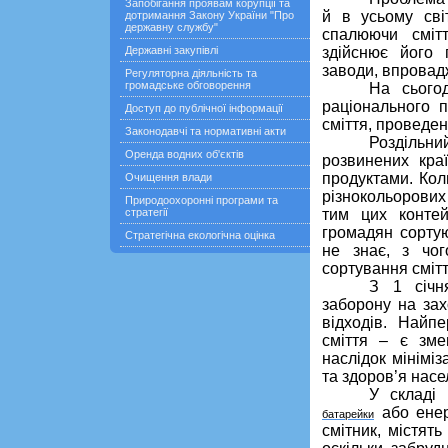
Запобігання проявам корупції та
й в усьому сві
дотримання Закону України "Про
державну службу"
спалюючи сміт
Державні закупівлі
здійснює його 
заводи, впровадж
Регуляторна діяльність та
громадське обговорення
На сього
раціональ­ного
Доступ до публічної інформації
сміття, проведен
Законодавчі та нормативні акти
Роздільни
Оренда водних об'єктів
розвинених кра
продуктами. Кол
Очищення влади
різнокольорових 
Природоохоронні програми та
стратегії
тим цих контей
громадян сортую
Стратегічна екологічна оцінка
не знає, з чог
сортування смітт
З 1 січн
заборону на за
відходів. Най
сміття – є зме
наслідок мінімі
та здоров’я насе
У складі 
або енер
батарейки
смітник, містят