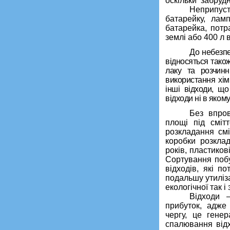
оскільки забрудн
Неприпуст
бата­рей­ку, л
батарейка, по­т
землі або 400 л 
До небезпе
відносяться тако
лаку та розчинн
використання хім
інші відходи, що
відходи ні в яком
Без впров
площі під сміт
розкладання смі
коробки розклад
років, пластиков
Сортування побу
відходів, які п
подальшу утиліза
екологічної так і
Відходи 
прибуток, адже
чергу, це генер
спалювання відх