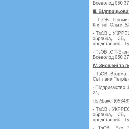
Всеволод 050 375
ІІІ. Відпрацьов
- ТзОВ „Промис
Княгині Ольги, 5
- ТзОВ „ УКРРЕС
обробна, 3В, 
представник – Г
- ТзОВ „СП-Екон
Всеволод 050 375
IV. Зношені та
- ТзОВ „Вторма 
Світлана Петрівн
- Підприємство „
24,
тел/факс: (05348)
- ТзОВ „ УКРРЕС
обробна, 3В, 
представник – Г
- ТзОВ „Еко За