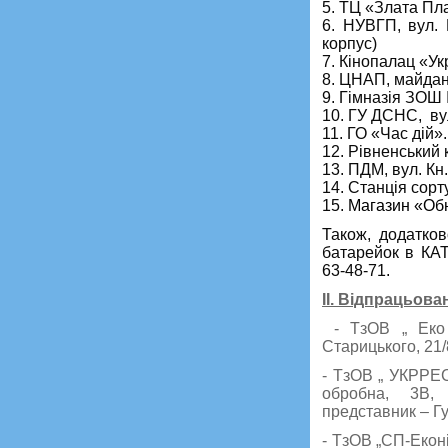
5. ТЦ «Злата Пла
6. НУВГП, вул. 
корпус)
7. Кінопалац «Ук
8. ЦНАП, майдан
9. Гімназія ЗОШ 
10. ГУ ДСНС, ву
11. ГО «Час дій»
12. Рівненський 
13. ПДМ, вул. К
14. Станція сорт
15.
Магазин «Об
Також, додатков
бата­ре­йок в КА
63-48-71.
ІІ. Відпрацьов
- ТзОВ „ Еко З
Старицького, 21
- ТзОВ „ УКРРЕС
обробна, 3В, 
представник – Г
- ТзОВ „СП-Еконі