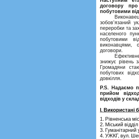
Наступним ет
договору пр
побутовими ві
Виконавец
зобов’язаний у
переробки та за
населеного пун
побутовими в
виконавцями, 
договори.
Ефективн
знижує рівень з
Громадяни стаю
побутових відх
довкілля.
Р.S. Надаємо п
прийом відхо
відходів у скла
І. Використані 
1. Рівненська мі
2. Міський відділ
3. Гуманітарний 
4. УЖКГ, вул. Ше