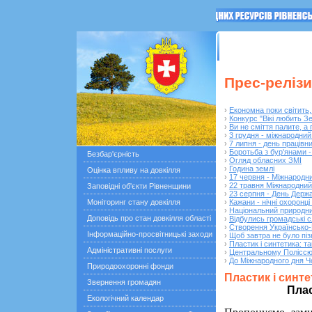
ГОЛОВНА
Останні по
Прес-релізи
›
Економна поки світить,
›
Конкурс "Вікі любить З
›
Ви не сміття палите, а
›
3 грудня - міжнародни
›
7 липня - день працівн
›
Боротьба з бур'янами -
Безбар'єрність
›
Огляд обласних ЗМІ
›
Година землі
Оцінка впливу на довкілля
›
17 червня - Міжнародн
›
22 травня Міжнародний 
Заповідні об'єкти Рівненщини
›
23 серпня - День Держ
Моніторинг стану довкілля
›
Кажани - нічні охоронці
›
Національний природни
Доповідь про стан довкілля області
›
Відбулись громадські 
›
Створення Українсько-
Інформаційно-просвітницькі заходи
›
Щоб завтра не було пі
›
Пластик і синтетика: та
Адміністративні послуги
›
Центральному Полісс
›
До Міжнародного дня Ч
Природоохоронні фонди
Пластик і синте
Звернення громадян
Плас
Екологічний календар
Пропонуємо зами