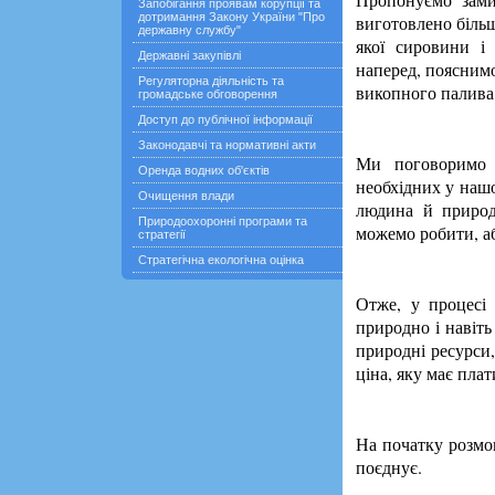
Запобігання проявам корупції та
дотримання Закону України "Про
виготовлено більш
державну службу"
якої сировини і
Державні закупівлі
наперед, пояснимо
Регуляторна діяльність та
викопного палива 
громадське обговорення
Доступ до публічної інформації
Законодавчі та нормативні акти
Ми поговоримо 
Оренда водних об'єктів
необхідних у нашо
Очищення влади
людина й природ
Природоохоронні програми та
можемо робити, аб
стратегії
Стратегічна екологічна оцінка
Отже, у процесі
природно і навіть
природні ресурси,
ціна, яку має плат
На початку розмо
поєднує.