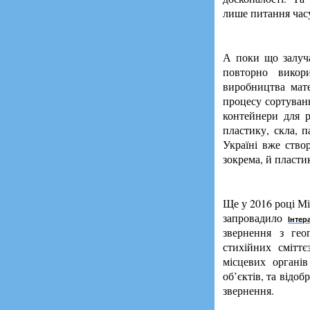
лише питання час
А поки що залуч
повторно викор
виробництва мате
процесу сортуванн
контейнери для р
пластику, скла, 
Україні вже ство
зокрема, й пласти
Ще у 2016 році Мі
запровадило
Інтер
звернення з гео
стихійних сміттє
місцевих органів
об’єктів, та відо
звернення.