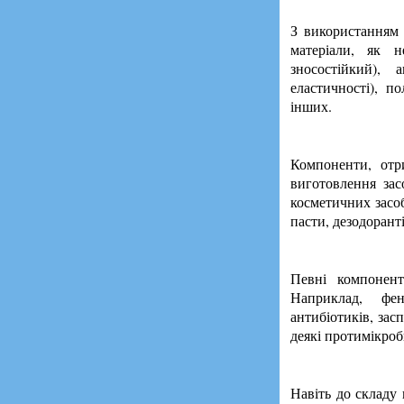
З використанням 
матеріали, як н
зносостійкий),
еластичності), п
інших.
Компоненти, отр
виготовлення засо
косметичних засоб
пасти, дезодорант
Певні компонент
Наприклад, фен
антибіотиків, зас
деякі протимікроб
Навіть до складу 