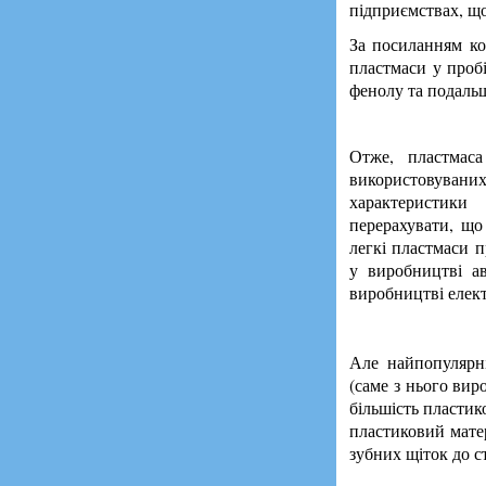
підприємствах, що
За посиланням к
пластмаси у пробі
фенолу та подальш
Отже, пластмас
використовуваних
характеристики
перерахувати, що
легкі пластмаси 
у виробництві а
виробництві елект
Але найпопулярн
(саме з нього вир
більшість пластик
пластиковий матер
зубних щіток до с