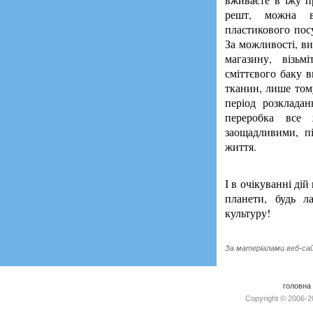
решт, можна вз
пластикового посу
За можливості, в
магазину, візьм
сміттєвого баку 
тканин, лише том
період розкладан
переробка все 
заощадливими, п
життя.
І в очікуванні ді
планети, будь ла
культуру!
За матеріалами веб-с
головна
Copyright © 2006-