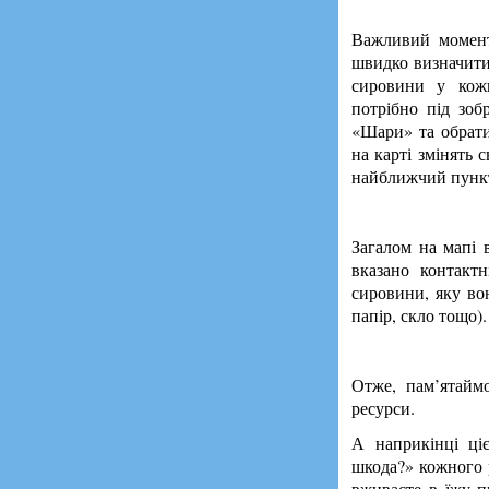
Важливий момен
швидко визначит
сировини у кожн
потрібно під зоб
«Шари» та обрат
на карті змінять 
найближчий пунк
Загалом на мапі 
вказано контакт
сировини, яку во
папір, скло тощо).
Отже, пам’ятаймо
ресурси.
А наприкінці ці
шкода?» кожного р
вживаєте в їжу п