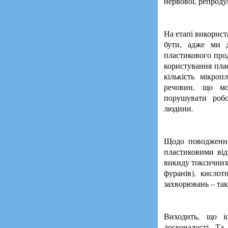
нервової, репроду
На етапі використ
бути, адже ми д
пластикового прод
користування пла
кількість мікро
речовин, що мо
порушувати робо
людини.
Щодо поводження 
пластиковими від
викиду токсичних 
фуранів), кислот
захворювань – т
Виходить, що іс
досконалості. Т