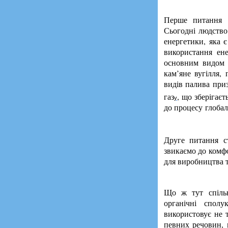
Перше питання –
Сьогодні людство
енергетики, яка 
використання ене
основним видом 
кам’яне вугілля,
видів палива при
газ
, що зберігає
у
до процесу глобал
Друге питання с
звикаємо до комфо
для виробництва т
Що ж тут спільн
органічні сполу
використовує не 
певних речовин, 