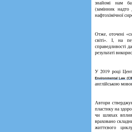
знайомі нам ба
(замінник надто
нафтохімічної си
Отже, оточені «с
світі». І, на 
справедливості д
результаті викори
У 2019 році Цен
Environmental Law (CI
англійською мовою
Автори стверджую
пластику на здоро
чи шляхах вплив
враховано складни
життєвого цикл