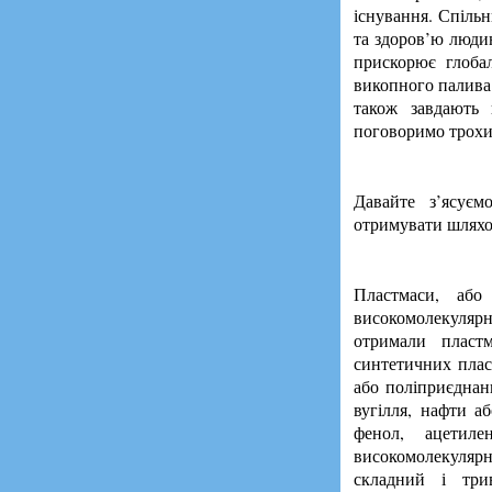
існування. Спіль
та здоров’ю люди
прискорює глоба
викопного палива 
також завдають
поговоримо трохи
Давайте з’ясуєм
отримувати шляхо
Пластмаси, або
високомолекуляр
отримали пласт
синтетичних пласт
або поліприєднан
вугілля, нафти а
фенол, ацетил
високомолекулярн
складний і трив