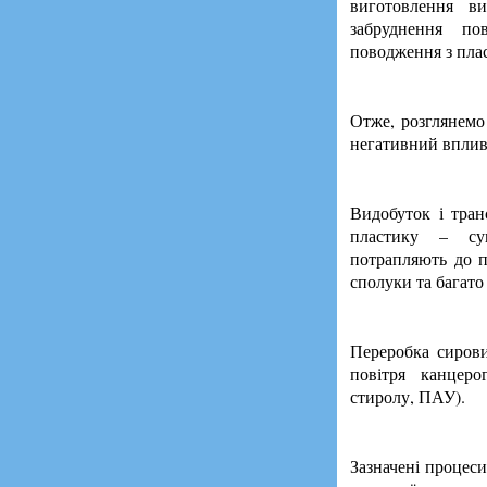
виготовлення в
забруднення по
поводження з пла
Отже, розглянемо
негативний вплив
Видобуток і тра
пластику – су
потрапляють до по
сполуки та багато
Переробка сиров
повітря канцеро
стиролу, ПАУ).
Зазначені процес