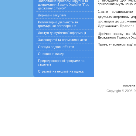
У переддень Дня незал
Запобігання проявам корупції та
прикрашатимуть націон
дотримання Закону України "Про
державну службу"
Свято встановлено
Державні закупівлі
державотворення, де
громадян до державн
Регуляторна діяльність та
Державного Прапора 
громадське обговорення
Доступ до публічної інформації
Щорічно зранку на Ма
Державного Прапора Ук
Законодавчі та нормативні акти
Проте, учасником акції 
Оренда водних об'єктів
Очищення влади
Природоохоронні програми та
стратегії
Стратегічна екологічна оцінка
головна
Copyright © 2006-