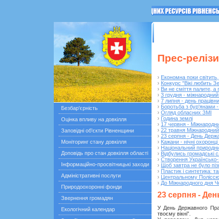
ГОЛОВНА
Останні по
Прес-релізи
›
Економна поки світить,
›
Конкурс "Вікі любить З
›
Ви не сміття палите, а
›
3 грудня - міжнародни
›
7 липня - день працівн
›
Боротьба з бур'янами -
Безбар'єрність
›
Огляд обласних ЗМІ
›
Година землі
Оцінка впливу на довкілля
›
17 червня - Міжнародн
›
22 травня Міжнародний 
Заповідні об'єкти Рівненщини
›
23 серпня - День Держ
Моніторинг стану довкілля
›
Кажани - нічні охоронці
›
Національний природни
Доповідь про стан довкілля області
›
Відбулись громадські 
›
Створення Українсько-
Інформаційно-просвітницькі заходи
›
Щоб завтра не було пі
›
Пластик і синтетика: та
Адміністративні послуги
›
Центральному Полісс
›
До Міжнародного дня Ч
Природоохоронні фонди
23 серпня - Де
Звернення громадян
У День Державного Прап
Екологічний календар
твоєму вікні”.