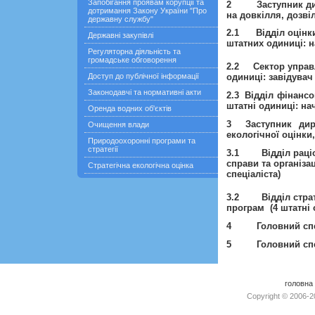
Запобігання проявам корупції та
2
Заступник д
дотримання Закону України "Про
на довкілля, дозві
державну службу"
2.1
Відділ оцінк
Державні закупівлі
штатних одиниці: н
Регуляторна діяльність та
громадське обговорення
2
.
2
Сектор управ
Доступ до публічної інформації
одиниці: завідувач 
Законодавчі та нормативні акти
2.3
В
ідділ фінансо
штатні одиниці: на
Оренда водних об'єктів
3
Заступник ди
Очищення влади
екологічної оцінки
Природоохоронні програми та
стратегії
3.1
Відділ рац
справи
та
організа
Стратегічна екологічна оцінка
спеціаліста)
3.2
Відділ стра
програм (4 штатні 
4
Головний сп
5
Головний сп
головна
Copyright © 2006-