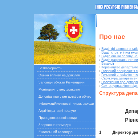
ГОЛОВНА
Останні по
Про нас
›
Відділ фінансового заб
›
Відділ стратегічної ек
›
Відділ оцінки впливу н
›
Відділ раціонального в
›
Вакансії
›
Керівництво департаме
Безбар'єрність
›
Головний спеціаліст з 
›
Головний спеціаліст - 
Оцінка впливу на довкілля
›
Структура департамент
›
Положення про департа
Заповідні об'єкти Рівненщини
›
Сектор управління від
Моніторинг стану довкілля
Структура депа
Доповідь про стан довкілля області
Інформаційно-просвітницькі заходи
Депа
Адміністративні послуги
Природоохоронні фонди
Рівне
Звернення громадян
Екологічний календар
1
Директор де