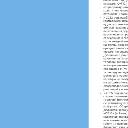
обласного фонду 
програми ОНПС на
природоохоронних
граніт», яке пер
встановлені зако
У 2022 році наді
громадських орган
щодо дотримання 
області; законно
випалювання дере
врегулювання про
середовища в сел
про проведені ви
на ділянці наведе
оренди ставків; 
(незаконне спалю
Дубенського райо
припинення їхньо
території Мізоць
влаштування екол
Корецького р-ну);
характеру на зді
можливого перене
перевірки (інспек
на дотримання вс
лісогосподарських
розглянуті у вст
У 2025 році наді
спірних земельних
території Великом
систематичну появ
повітря в с. Обар
діяльністю завод
«ОВІС» (м.Рівне,
населених пунктах
власниками земел
греблі на притоці
Козинської сільсь