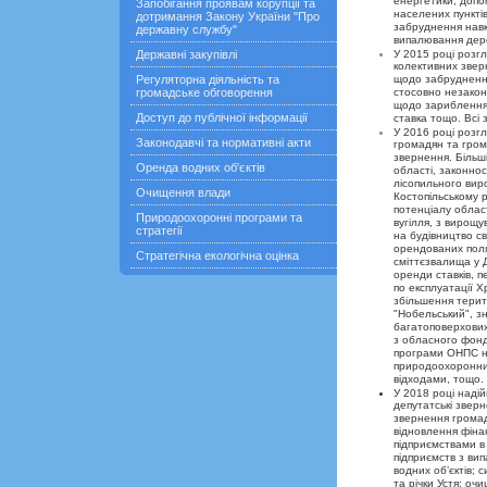
енерге­тики, доп
Запобігання проявам корупції та
населених пункті
дотримання Закону України "Про
забруднення навк
державну службу"
випалювання дере
Державні закупівлі
У 2015 році розгл
колективних звер
Регуляторна діяльність та
щодо забруднення
громадське обговорення
стосовно незакон
щодо зариблення 
Доступ до публічної інформації
ставка тощо. Всі
У 2016 році розг
Законодавчі та нормативні акти
громадян та грома
звернення. Більш
Оренда водних об'єктів
області, законно
лісопильного вир
Очищення влади
Костопільському 
потенціалу област
Природоохоронні програми та
вугілля, з вирощ
стратегії
на будівництво св
орендованих поля
Стратегічна екологічна оцінка
сміттєзвалища у 
оренди ставків, п
по експлуатації 
збільшення терит
"Нобельський", з
багатоповерхових
з обласного фонд
програми ОНПС на
природоохоронних
відходами, тощо.
У 2018 році наді
депутатські зверн
звернення громад
відновлення фіна
підприємствами в 
підприємств з ви
водних об’єктів; 
та річки Устя; оч