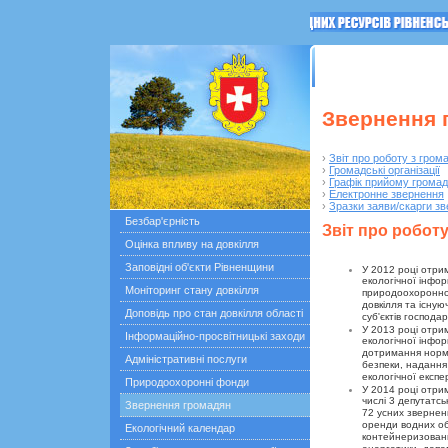
ГОЛОВНА
Останні по
Звернення 
›
Звіт про роботу з гром
›
Громадські організації
›
Графік прийому грома
›
Електронне звернення
›
Зразки заяви/скарги з
Безбар'єрність
Звіт про робот
Оцінка впливу на довкілля
Заповідні об'єкти Рівненщини
У 2012 році отри
екологічної інфор
Моніторинг стану довкілля
природоохоронног
довкілля та існу
Доповідь про стан довкілля області
суб'єктів господа
У 2013 році отри
Інформаційно-просвітницькі заходи
екологічної інфо
дотримання норма
Адміністративні послуги
безпеки, надання
екологічної експе
Природоохоронні фонди
У 2014 році отри
числі 3 депутатсь
Звернення громадян
72 усних звернен
оренди водних об
Екологічний календар
контейнеризовани