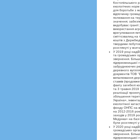
Костопільського 
екологічних норм 
для боротьби з м
відпочинку грома
полювання на тер
значення; забезп
видобуває граніт
використання агро
врегулювання пита
сміттєзвалищ на т
коштів з Держбюд
твердими побутов
розглянуті у вси
У 2019 році наді
та громадських ор
звернення. Більш
підприємницької г
забруднюючих реч
деревного вугілл
документів ТОВ "Е
випалювання дерев
ставків (продовже
факту загибелі ко
та 3 травня 2019
реалізації проект
збільшення терит
Україна», інвент
екологічної катас
фонду ОНПС на в
на 2012-2016 рок
заходів у 2019 ро
Медунка» на базі
були розглянуті 
У 2020 році наді
громадських орган
звернення. Більш
підприємницької г