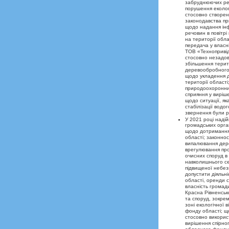
забруднюючих реч
порушення еколог
стосовно створен
законодавства пр
щодо надання інф
речовин в повітрі
на території обла
передача у власні
ТОВ «Технопривід
стосовно незадові
збільшення терито
деревообробного
щодо укладення д
території област
природоохоронних
сприяння у виріш
щодо ситуації, я
стабілізації водо
звернення були р
У 2021 році наді
громадських орган
щодо дотримання 
області; законно
випалювання дере
врегулювання про
очисних споруд в
навколишнього се
підвищеної небез
допустити діяльні
області, оренди 
власність громад
Красна Рівненськ
та споруд, зокрем
зоні екологічної 
фонду області; що
стосовно викорис
вирішення спірно