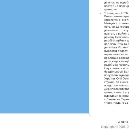
ділянок, які пер
повітря на перехр
громадян
У І кварталі 202
Великомежиріцько
стратегічної еко
Мандзія стосовно 
останні 12 місяці
домашнього типу 
повітря, в районі
району Регіональ
реабілітаційних ц
надлісництва та 
депутата України
пунктами області
парламентського 
реалізації держав
ради в організац
водоймах Нобельс
Случ; вжиття всіх
бездіяльності Вел
побутових відход
України Юлії Овч
слухань та інших 
представників про
Держлісагентства,
громадськості; у
відходами в Украї
с.Лютинськ Сарне
тирсу. Надано 13
головна
Copyright © 2006-