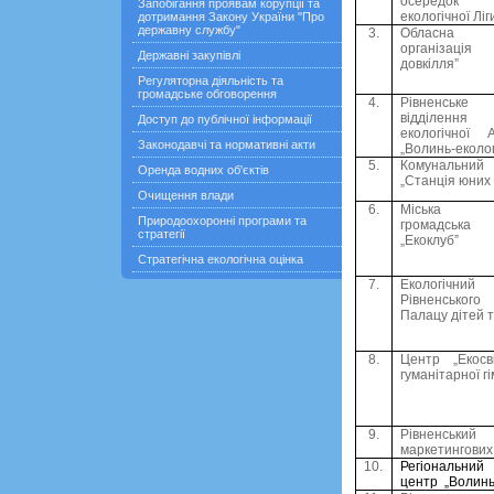
осередок Вс
Запобігання проявам корупції та
екологічної Ліг
дотримання Закону України "Про
державну службу"
3.
Обласна г
організаці
Державні закупівлі
довкілля”
Регуляторна діяльність та
громадське обговорення
4.
Рівненське 
відділення 
Доступ до публічної інформації
екологічної 
Законодавчі та нормативні акти
„Волинь-еколог
5.
Комунальн
Оренда водних об'єктів
„Станція юних 
Очищення влади
6.
Міська м
Природоохоронні програми та
громадська 
стратегії
„Екоклуб”
Стратегічна екологічна оцінка
7.
Екологіч
Рівненсько
Палацу дітей т
8.
Центр „Екосв
гуманітарної гі
9.
Рівненсь
маркетингових
10.
Регіональний
центр „Волинь