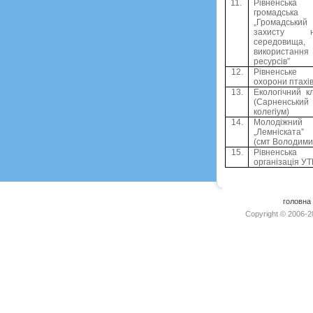
11.
Рівненськ
громадська 
„Громадськи
захисту на
середовища,
використанн
ресурсів”
12.
Рівненське
охорони птахі
13.
Екологічний 
(Сарненськ
колегіум)
14.
Молодіж
„Лемніската”
(смт Володими
15.
Рівненськ
організація У
головна
Copyright © 2006-