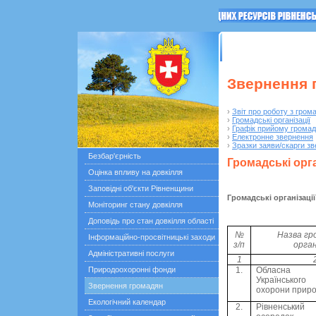
ГОЛОВНА
Останні по
Звернення 
›
Звіт про роботу з гром
›
Громадські організації
›
Графік прийому грома
›
Електронне звернення
›
Зразки заяви/скарги з
Безбар'єрність
Громадські орга
Оцінка впливу на довкілля
Заповідні об'єкти Рівненщини
Громадські організації
Моніторинг стану довкілля
Доповідь про стан довкілля області
№
Назва гр
Інформаційно-просвітницькі заходи
з/п
орган
Адміністративні послуги
1
Природоохоронні фонди
1.
Обласна о
Українськог
Звернення громадян
охорони прир
Екологічний календар
2.
Рівненськи