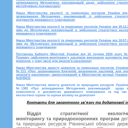
затвердження Методичних рекомендацій щодо здійснення стратегі
містобудівної документації»
Наказ Міністерства екології та природних ресурсів України в
затвердження Методичних рекомендацій із здійснення стратегі
документів державного планування»
Наказ Міністерства екології та природних ресурсів України від 29.1
змін до Методичних рекомендацій із здійснення стратегічної еколо
державного планування»
Наказ Міністерства екології та природних ресурсів України від 18.0
змін до Методичних рекомендацій із здійснення стратегічної еколо
державного планування»
Постанова Кабінету Міністрів України від 16 грудня 2020 року 
Порядку здійснення моніторингу наслідків виконання документа д
довкілля, у тому числі для здоров’я населення»
Наказ Міністерства захисту довкілля та природних ресурсів України
№213 «Про затвердження Критеріїв визначення наслідків для дов
здоров’я населення», зареєстрований в Міністерстві юстиції України 
№9/35631
Наказ Міністерства захисту довкілля та природних ресурсів України
№1382 «Про затвердження Методичних рекомендацій щодо вр
компонента в документах державного планування та під час з
екологічної оцінки та оцінки впливу на довкілля»
Контакти для зворотного зв’язку та додаткової і
Відділ стратегічної екологі
моніторингу
та
природоохоронних програм
деп
та природних ресурсів Рівненської обласної держа