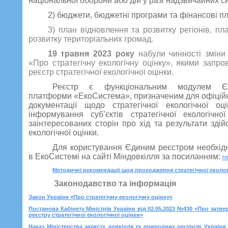
національної оборони або дій у разі надзвичайних си
2) бюджети, бюджетні програми та фінансові п
3) план відновлення та розвитку регіонів, пл
розвитку територіальних громад.
19 травня 2023 року
набули чинності зміни
«Про стратегічну екологічну оцінку», якими запр
реєстр стратегічної екологічної оцінки.
Реєстр є функціональним модулем Єди
платформи «ЕкоСистема», призначеним для офіцій
документації щодо стратегічної екологічної оці
інформування суб’єктів стратегічної екологічно
заінтересованих сторін про хід та результати здій
екологічної оцінки.
Для користування Єдиним реєстром необхід
в ЕкоСистемі на сайті Міндовкілля за посиланням:
ht
Методичні рекомендації щод проходження стратегічної еколог
Законодавство та інформація
Закон України «Про стратегічну екологічну оцінку»
Постанова Кабінету Міністрів України від 02.05.2023 №430 «Про зат
реєстру стратегічної екологічної оцінки»
Наказ Міністерства захисту довкілля та природних ресурсів України