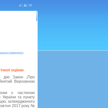
Про нас
ишнього природного
ічної оцінки
в дію Закон „Про
рийнятий Верховною
цінки є частиною
 України та пункту
ацію, затвердженого
жовтня 2017 року №