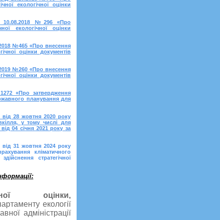
чної екологічної оцінки
ід 10.08.2018 №296 «Про
чної екологічної оцінки
2.2018 №465 «Про внесення
гічної оцінки документів
7.2019 №260 «Про внесення
гічної оцінки документів
№1272 «Про затвердження
ержавного планування для
 від 28 жовтня 2020 року
кілля, у тому числі для
від 04 січня 2021 року за
 від 31 жовтня 2024 року
ахування кліматичного
дійснення стратегічної
нформації:
чної оцінки,
артаменту екології
вної адміністрації