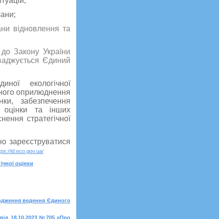
туацій;
лани;
ани відновлення та
 до Закону України
оваджується Єдиний
ної екологічної
ного оприлюднення
нки, забезпечення
ї оцінки та інших
снення стратегічної
но зареєструватися
tps://id.eco.gov.ua/
ічної оцінки
вердження ведення Єдиного
 від 18.10.2023 №705 «Про