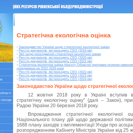
ГОЛОВНА
Останні події
Прес-релізи
Зворотній зв’язок
Контакт
Стратегічна екологічна оцінка
›
Законодавство України щодо стратегічної екологічної оцінки
›
Реєстр документів, які проходять СЕО (2019 рік)
›
Звіт щодо проходження стратегічної екологічної оцінки
›
Реєстр документів, які проходять СЕО (2020 рік)
›
Реєстр документів, які проходять СЕО (2021 рік)
›
Стратегічна екологічна оцінка проєкту Обласної програми охорони навкол
середовища на 2022-2026 роки
›
Реєстр документів, які проходять СЕО (2022 рік)
›
Реєстр документів, які проходять СЕО (2023 рік)
›
Реєстр документів, які проходять СЕО (2024 рік)
ни
Законодавство України щодо стратегічної еколог
 області
12 жовтня 2018 року в Україні вступив 
стратегічну екологічну оцінку” (далі – Закон), п
і заходи
Радою України 20 березня 2018 року.
Впровадження стратегічної екологічної о
Національного плану дій щодо державної політики
1688 плану заходів з імплементації Угоди про асоці
розпорядженням Кабінету Міністрів України від 25 