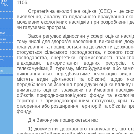
ії та
1106.
 "Про
Стратегічна екологічна оцінка (СЕО) – це си
виявлення, аналізу та подальшого врахування екол
можливих екологічних наслідків при розробленні д
чи галузевих програм.
ації
Закон регулює відносини у сфері оцінки наслід
акти
тому числі для здоров’я населення, виконання док
планування та поширюється на документи державно
стосуються сільського господарства, лісового гос
господарства, енергетики, промисловості, трансп
 та
відходами, використання водних ресурсів, о
телекомунікацій, туризму, містобудування або земл
ка
виконання яких передбачатиме реалізацію видів д
містять види діяльності та об’єкти), щодо як
передбачено здійснення процедури оцінки впливу на
вимагають оцінки, зважаючи на ймовірні наслідк
об’єктів природно-заповідного фонду та екологіч
території з природоохоронним статусом), крім т
створення або розширення територій та об’єктів пр
фонду.
Дія Закону не поширюється на:
1) документи державного планування, що ст