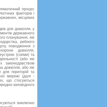
стематичний процес
огічних факторів і
ержавних, місцевих
ків для довкілля, у
ументів державного
го планування, які
подарства, рибного
орту, поводження з
хорони довкілля,
еустрою (схеми) та
іяльності (або які
их законодавством
 довкілля, або які
и для територій та
ної мережі (далі -
их, що стосуються
иродно-заповідного
осуються виключно