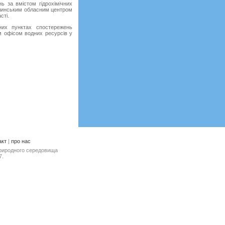
 за вмістом гідрохімічних
Волинським обласним центром
сті.
их пунктах спостережень
им офісом водних ресурсів у
акт
|
про нас
природного середовища
7.