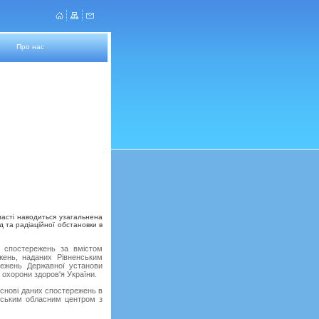
Про нас
ласті наводиться узагальнена
 та радіаційної обстановки в
 спостережень за вмістом
жень, наданих Рівненським
режень Державної установи
 охорони здоров'я України.
снові даних спостережень в
енським обласним центром з