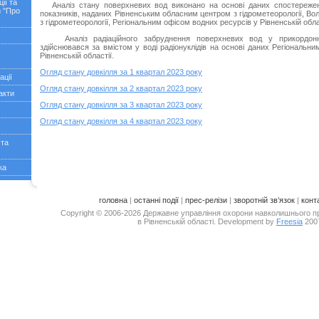
ії та
Аналіз стану поверхневих вод виконано на основі даних спостережень
 "Про
показників, наданих Рівненським обласним центром з гідрометеорології, 
з гідрометеорології, Регіональним офісом водних ресурсів у Рівненській обла
Аналіз радіаційного забруднення поверхневих вод у прикордонн
здійснювався за вмістом у воді радіонуклідів на основі даних Регіональн
Рівненській областії.
Огляд стану довкілля за 1 квартал 2023 року
ації
Огляд стану довкілля за 2 квартал 2023 року
акти
Огляд стану довкілля за 3 квартал 2023 року
Огляд стану довкілля за 4 квартал 2023 року
 та
ка
головна
|
останні події
|
прес-релізи
|
зворотній зв’язок
|
конт
Copyright © 2006-2026 Державне управління охорони навколишнього 
в Рівненській області. Development by
Freesia
200