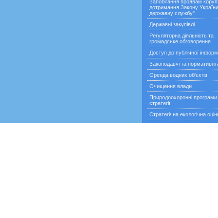
Запобігання проявам корупц
дотримання Закону України
державну службу"
Державні закупівлі
Регуляторна діяльність та
громадське обговорення
Доступ до публічної інформ
Законодавчі та нормативні 
Оренда водних об'єктів
Очищення влади
Природоохоронні програми
стратегії
Стратегічна екологічна оцін