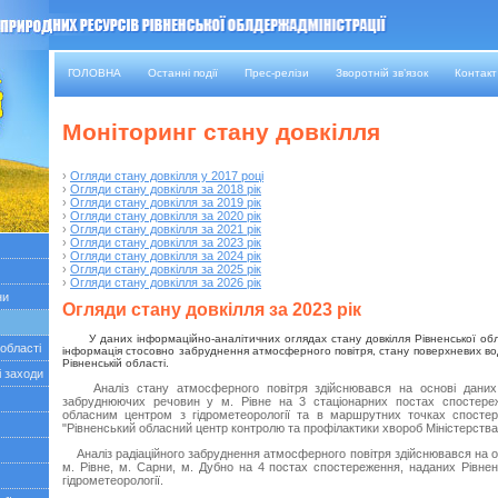
ГОЛОВНА
Останні події
Прес-релізи
Зворотній зв’язок
Контакт
Моніторинг стану довкілля
›
Огляди стану довкілля у 2017 році
›
Огляди стану довкілля за 2018 рік
›
Огляди стану довкілля за 2019 рік
›
Огляди стану довкілля за 2020 рік
›
Огляди стану довкілля за 2021 рік
›
Огляди стану довкілля за 2023 рік
›
Огляди стану довкілля за 2024 рік
›
Огляди стану довкілля за 2025 рік
›
Огляди стану довкілля за 2026 рік
ни
Огляди стану довкілля за 2023 рік
У даних інформаційно-аналітичних оглядах стану довкілля Рівненської об
 області
інформація стосовно забруднення атмосферного повітря, стану поверхневих вод
Рівненській області.
і заходи
Аналіз стану атмосферного повітря здійснювався на основі даних
забруднюючих речовин у м. Рівне на 3 стаціонарних постах спостере
обласним центром з гідрометеорології та в маршрутних точках спосте
"Рівненський обласний центр контролю та профілактики хвороб Міністерства
Аналіз радіаційного забруднення атмосферного повітря здійснювався на о
м. Рівне, м. Сарни, м. Дубно на 4 постах спостереження, наданих Рівн
гідрометеорології.